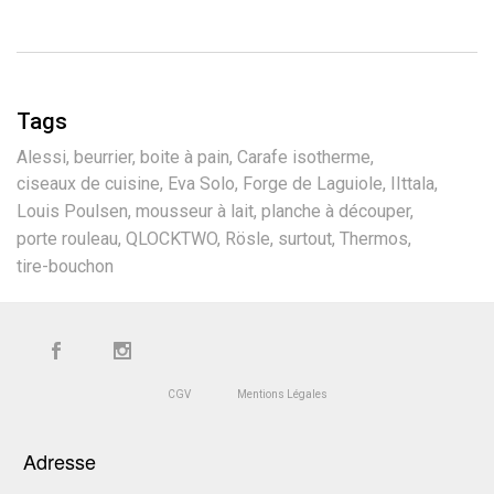
Tags
Alessi
beurrier
boite à pain
Carafe isotherme
ciseaux de cuisine
Eva Solo
Forge de Laguiole
IIttala
Louis Poulsen
mousseur à lait
planche à découper
porte rouleau
QLOCKTWO
Rösle
surtout
Thermos
tire-bouchon
CGV
Mentions Légales
Adresse