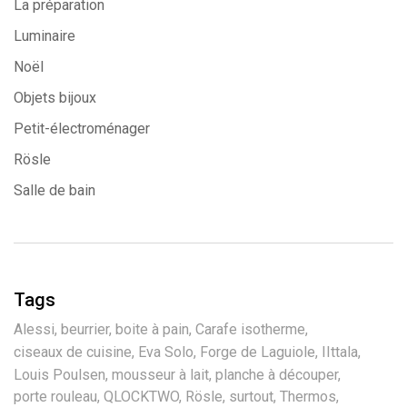
La préparation
Luminaire
Noël
Objets bijoux
Petit-électroménager
Rösle
Salle de bain
Tags
Alessi
beurrier
boite à pain
Carafe isotherme
ciseaux de cuisine
Eva Solo
Forge de Laguiole
IIttala
Louis Poulsen
mousseur à lait
planche à découper
porte rouleau
QLOCKTWO
Rösle
surtout
Thermos