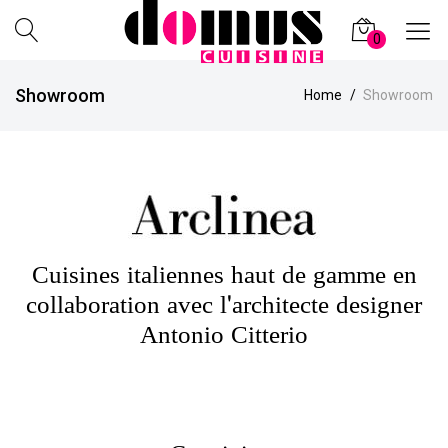
0
Domus
Création
Showroom
Home
Showroom
Cuisine
et
Vente
d'Accessoires
de
Cuisine
à
Nîmes
Cuisines italiennes haut de gamme en
collaboration avec l'architecte designer
Antonio Citterio