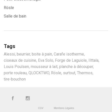
Rösle
Salle de bain
Tags
Alessi
beurrier
boite à pain
Carafe isotherme
ciseaux de cuisine
Eva Solo
Forge de Laguiole
IIttala
Louis Poulsen
mousseur à lait
planche à découper
porte rouleau
QLOCKTWO
Rösle
surtout
Thermos
tire-bouchon
CGV
Mentions Légales