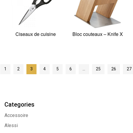
Ciseaux de cuisine
Bloc couteaux – Knife X
1
2
3
4
5
6
…
25
26
27
Categories
Accessoire
Alessi