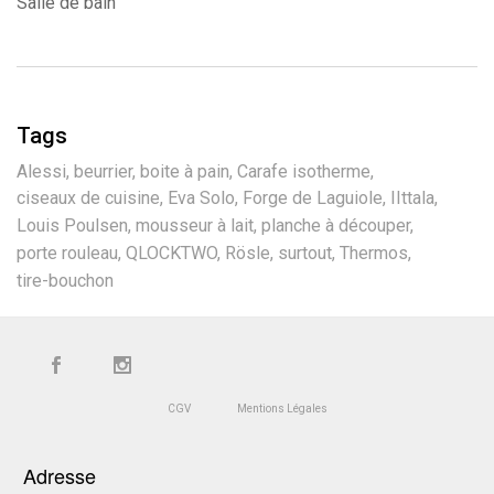
Salle de bain
Tags
Alessi
beurrier
boite à pain
Carafe isotherme
ciseaux de cuisine
Eva Solo
Forge de Laguiole
IIttala
Louis Poulsen
mousseur à lait
planche à découper
porte rouleau
QLOCKTWO
Rösle
surtout
Thermos
tire-bouchon
CGV
Mentions Légales
Adresse