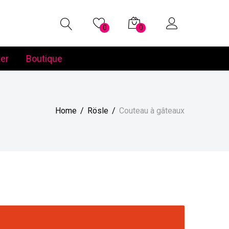
0
0
er
Boutique
Home
Rösle
Couteau à gâteaux