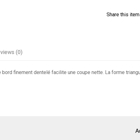
wishli
Share this item
st
views (0)
 bord finement dentelé facilite une coupe nette.
La forme triangu
A