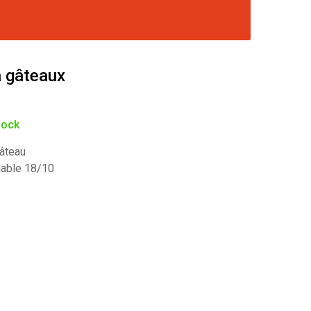
 gâteaux
tock
âteau
dable 18/10