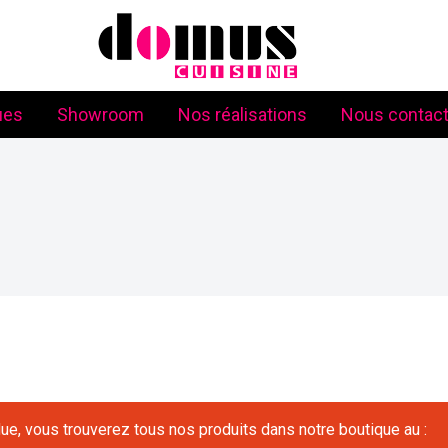
Domus
Création
ues
Showroom
Cuisine
et
Nos réalisations
Nous contact
Vente
d'Accessoires
de
Cuisine
à
Nîmes
e, vous trouverez tous nos produits dans notre boutique au :