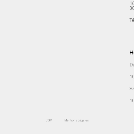
16
3
Té
H
Du
1
S
10
CGV
Mentions Légales