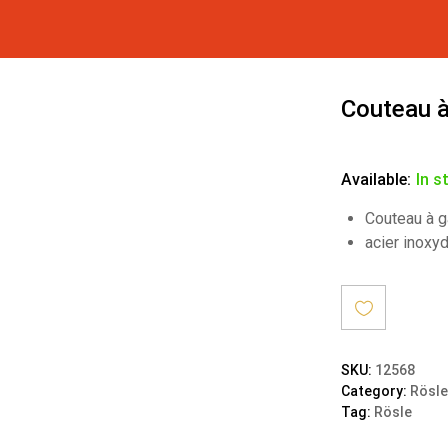
Couteau à
Available:
In s
Couteau à g
acier inoxy
Ajout
SKU:
12568
Category:
Rösle
er à la
Tag:
Rösle