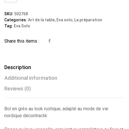
Ajout
SKU:
502768
Categories:
Art de la table
,
Eva solo
,
La préparation
er à la
Tag:
Eva Solo
wishli
Share this items :
st
Description
Additional information
Reviews (0)
Bol en grès au look rustique, adapté au mode de vie
nordique décontracté.