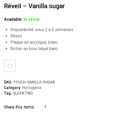
Réveil – Vanilla sugar
Available:
In stock
Disponibilité sous 2 à 3 semaines
Réveil
Plaque en acrylique, blanc
Boitier en bois laqué banc
Ajout
SKU:
TOUCH-VANILLA-SUGAR
Category:
Horlogerie
er à la
Tag:
QLOCKTWO
wishli
Share this items :
st