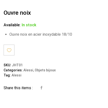
Ouvre noix
Available:
In stock
Ouvre noix en acier inoxydable 18/10
Ajout
SKU:
JHT01
Categories:
Alessi
,
Objets bijoux
er à la
Tag:
Alessi
wishli
Share this items :
st