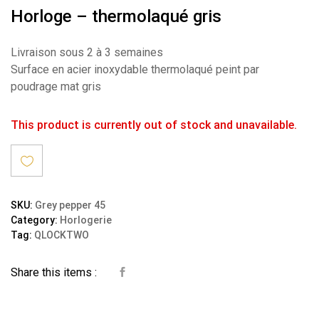
Horloge – thermolaqué gris
Livraison sous 2 à 3 semaines
Surface en acier inoxydable thermolaqué peint par
poudrage mat gris
This product is currently out of stock and unavailable.
Ajout
SKU:
Grey pepper 45
Category:
Horlogerie
er à la
Tag:
QLOCKTWO
wishli
Share this items :
st