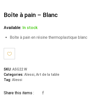
Boîte à pain – Blanc
Available:
In stock
Boîte à pain en résine thermoplastique blanc
Ajout
SKU:
ASG22 W
Categories:
Alessi
,
Art de la table
er à la
Tag:
Alessi
wishli
Share this items :
st