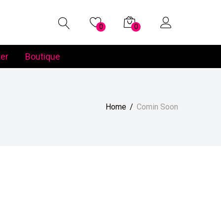
0
0
er
Boutique
Home
Comin Soon