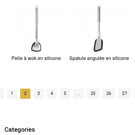
Pelle à wok en silicone
Spatule angulée en silicone
1
2
3
4
5
…
25
26
27
Categories