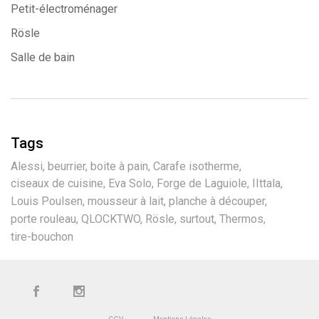
Petit-électroménager
Rösle
Salle de bain
Tags
Alessi
beurrier
boite à pain
Carafe isotherme
ciseaux de cuisine
Eva Solo
Forge de Laguiole
IIttala
Louis Poulsen
mousseur à lait
planche à découper
porte rouleau
QLOCKTWO
Rösle
surtout
Thermos
tire-bouchon